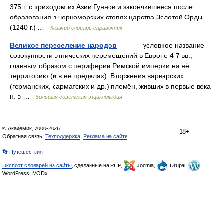
375 г. с приходом из Азии Гуннов и закончившееся после
образования в черноморских степях царства Золотой Орды
(1240 г.) …
Казачий словарь-справочник
Великое переселение народов
— условное название
совокупности этнических перемещений в Европе 4 7 вв.,
главным образом с периферии Римской империи на её
территорию (и в её пределах). Вторжения варварских
(германских, сарматских и др.) племён, живших в первые века
н. э …
Большая советская энциклопедия
© Академик, 2000-2026
18+
Обратная связь:
Техподдержка
,
Реклама на сайте
👣 Путешествия
Экспорт словарей на сайты
, сделанные на PHP,
Joomla,
Drupal,
WordPress, MODx.